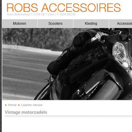
Korte Belkmerweg 7
|
1756 CB 't Zand
|
T: 0224 591230
Motoren
Scooters
Kleding
Accessoi
»
Home
»
Laatste nieuws
Vintage motorzadels