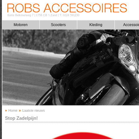
Korte Belkmerweg 7
|
1756 CB 't Zand
|
T: 0224 591230
Motoren
Scooters
Kleding
Accessoi
»
Home
»
Laatste nieuws
Stop Zadelpijn!