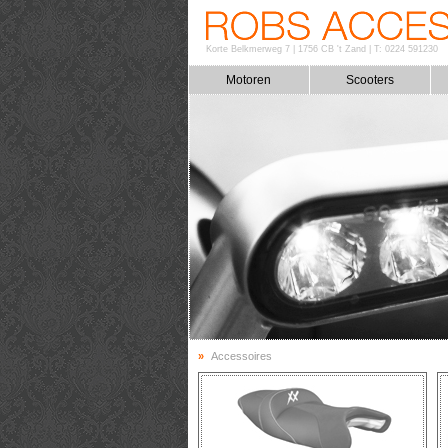
Korte Belkmerweg 7
|
1756 CB 't Zand
|
T: 0224 591230
Motoren
Scooters
»
Accessoires