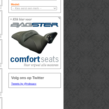
Model:
1]
8]
5]
Volg ons op Twitter
Tweets by @robsacc
2]