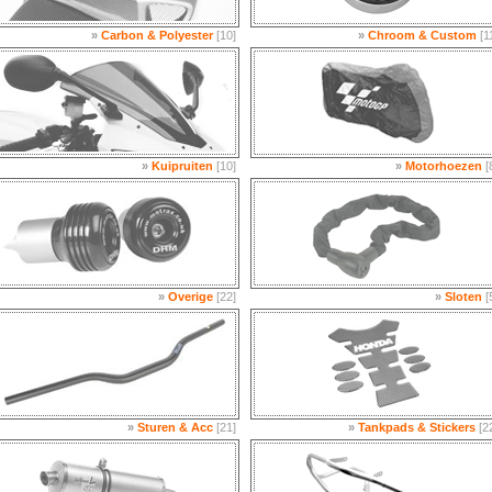
»
Carbon & Polyester
[10]
»
Chroom & Custom
[1
»
Kuipruiten
[10]
»
Motorhoezen
[
»
Overige
[22]
»
Sloten
[
»
Sturen & Acc
[21]
»
Tankpads & Stickers
[2