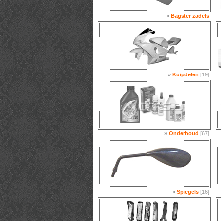
»
Bagster zadels
»
Kuipdelen
[19]
»
Onderhoud
[67]
»
Spiegels
[16]