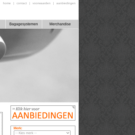
home
|
contact
|
voorwaarden
|
aanbiedingen
Bagagesystemen
Merchandise
Merk: