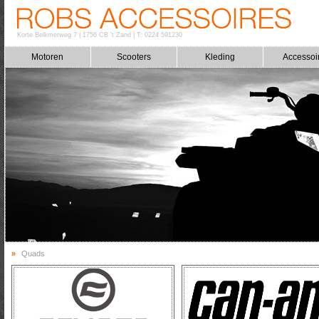
Korte Belkmerweg 7
|
1756 CB 't Zand
|
T: 0224 591230
Motoren
Scooters
Kleding
Accessoi
»
Quads