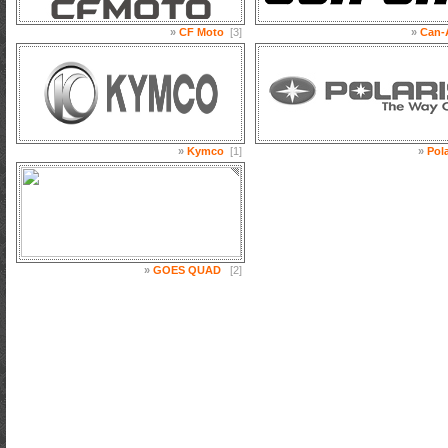
»
CF Moto
[3]
»
Can-
»
Kymco
[1]
»
Pola
»
GOES QUAD
[2]