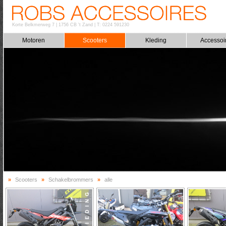
Korte Belkmerweg 7
|
1756 CB 't Zand
|
T: 0224 591230
Motoren
Scooters
Kleding
Accessoi
»
Scooters
»
Schakelbrommers
»
alle