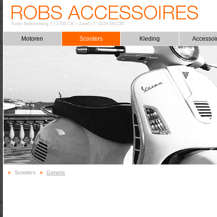
Korte Belkmerweg 7
|
1756 CB 't Zand
|
T: 0224 591230
Motoren
Scooters
Kleding
Accessoi
»
Scooters
»
Generic