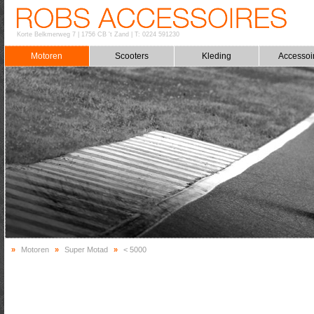
Korte Belkmerweg 7
|
1756 CB 't Zand
|
T: 0224 591230
Motoren
Scooters
Kleding
Accessoi
»
Motoren
»
Super Motad
»
< 5000