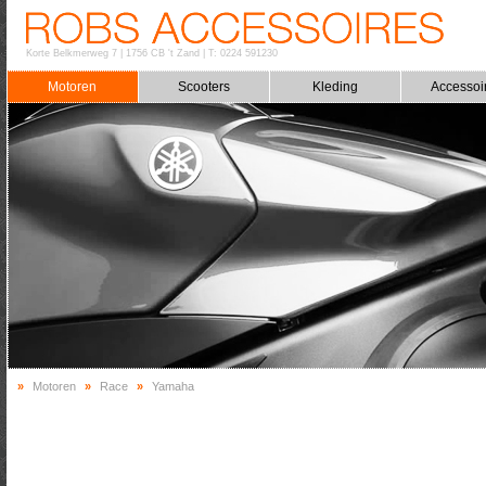
Korte Belkmerweg 7
|
1756 CB 't Zand
|
T: 0224 591230
Motoren
Scooters
Kleding
Accessoi
»
Motoren
»
Race
»
Yamaha