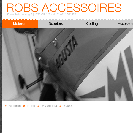
Korte Belkmerweg 7
|
1756 CB 't Zand
|
T: 0224 591230
Motoren
Scooters
Kleding
Accessoi
»
Motoren
»
Race
»
MV Agusta
»
< 3000