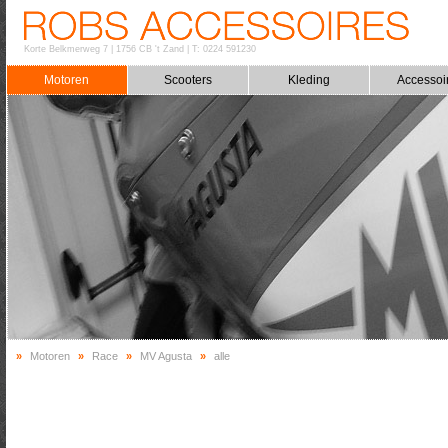
Korte Belkmerweg 7
|
1756 CB 't Zand
|
T: 0224 591230
Motoren
Scooters
Kleding
Accessoi
»
Motoren
»
Race
»
MV Agusta
»
alle