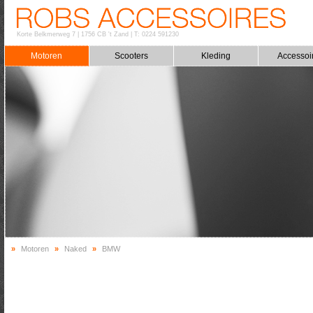
Korte Belkmerweg 7
|
1756 CB 't Zand
|
T: 0224 591230
Motoren
Scooters
Kleding
Accessoi
»
Motoren
»
Naked
»
BMW