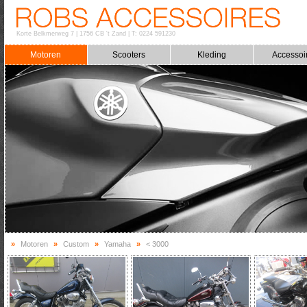
Korte Belkmerweg 7
|
1756 CB 't Zand
|
T: 0224 591230
Motoren
Scooters
Kleding
Accessoi
»
Motoren
»
Custom
»
Yamaha
»
< 3000