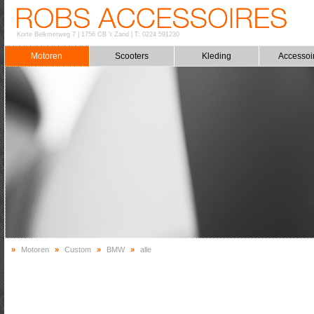
Korte Belkmerweg 7
|
1756 CB 't Zand
|
T: 0224 591230
Motoren
Scooters
Kleding
Accessoi
»
Motoren
»
Custom
»
BMW
»
alle