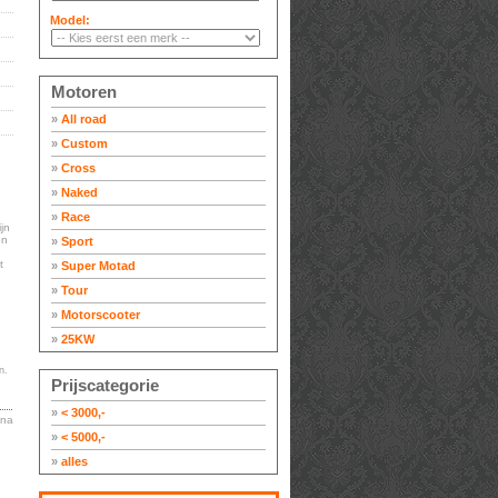
Model:
Motoren
»
All road
»
Custom
»
Cross
»
Naked
»
Race
jn
en
»
Sport
t
»
Super Motad
»
Tour
»
Motorscooter
»
25KW
n.
Prijscategorie
»
< 3000,-
ina
»
< 5000,-
»
alles