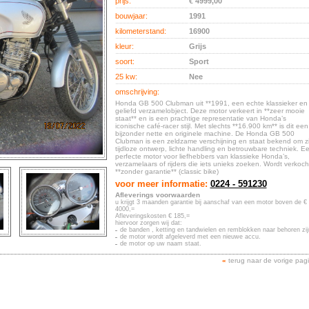
prijs:
€ 4999,00
bouwjaar:
1991
kilometerstand:
16900
kleur:
Grijs
soort:
Sport
25 kw:
Nee
omschrijving:
Honda GB 500 Clubman uit **1991, een echte klassieker en
geliefd verzamelobject. Deze motor verkeert in **zeer mooie
staat** en is een prachtige representatie van Honda’s
iconische café-racer stijl. Met slechts **16.900 km** is dit een
bijzonder nette en originele machine. De Honda GB 500
Clubman is een zeldzame verschijning en staat bekend om zi
tijdloze ontwerp, lichte handling en betrouwbare techniek. E
perfecte motor voor liefhebbers van klassieke Honda’s,
verzamelaars of rijders die iets unieks zoeken. Wordt verkoch
**zonder garantie** (classic bike)
voor meer informatie:
0224 - 591230
Afleverings voorwaarden
u krijgt 3 maanden garantie bij aanschaf van een motor boven de €
4000,=
Afleveringskosten € 185,=
hiervoor zorgen wij dat:
de banden , ketting en tandwielen en remblokken naar behoren zij
de motor wordt afgeleverd met een nieuwe accu.
de motor op uw naam staat.
«
terug naar de vorige pag