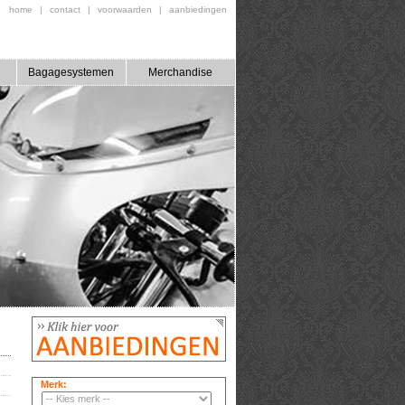
home
|
contact
|
voorwaarden
|
aanbiedingen
Bagagesystemen
Merchandise
Merk: