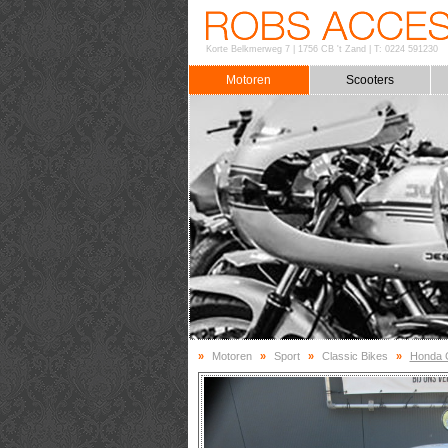
Korte Belkmerweg 7
|
1756 CB 't Zand
|
T: 0224 591230
Motoren
Scooters
»
Motoren
»
Sport
»
Classic Bikes
»
Honda 