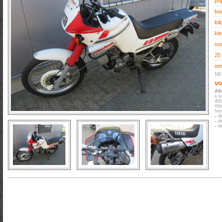
prij
bo
kil
kle
soo
25
oms
NE
vo
Af
u k
400
Afl
hie
d
d
d