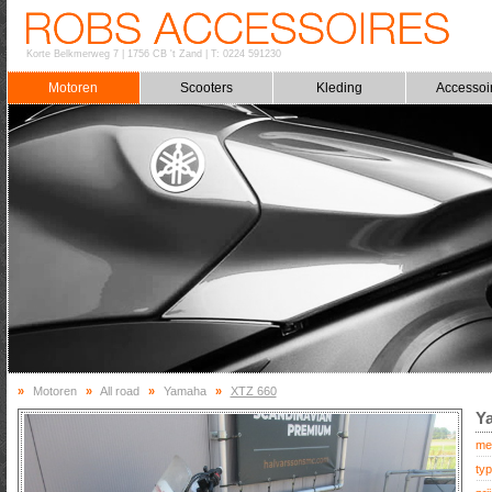
Korte Belkmerweg 7
|
1756 CB 't Zand
|
T: 0224 591230
Motoren
Scooters
Kleding
Accessoi
»
Motoren
»
All road
»
Yamaha
»
XTZ 660
Y
me
typ