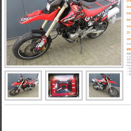
prij
bo
kil
kle
soo
25
oms
fmx
vo
Af
u k
400
Afl
hie
d
d
d