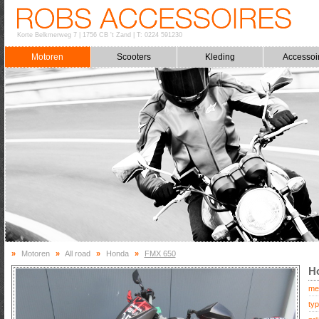
Korte Belkmerweg 7
|
1756 CB 't Zand
|
T: 0224 591230
Motoren
Scooters
Kleding
Accessoi
»
Motoren
»
All road
»
Honda
»
FMX 650
H
me
typ