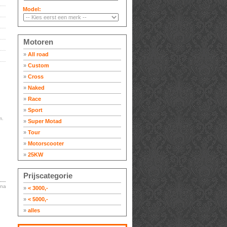
Model:
Motoren
»
All road
»
Custom
»
Cross
»
Naked
»
Race
»
Sport
n.
»
Super Motad
»
Tour
»
Motorscooter
»
25KW
Prijscategorie
ina
»
< 3000,-
»
< 5000,-
»
alles