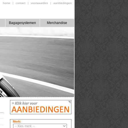
home
|
contact
|
voorwaarden
|
aanbiedingen
Bagagesystemen
Merchandise
Merk: