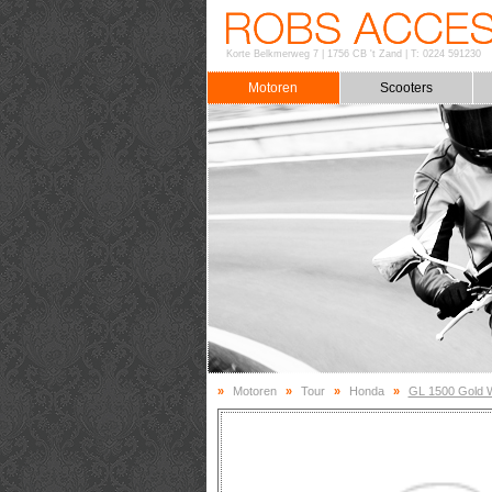
Korte Belkmerweg 7
|
1756 CB 't Zand
|
T: 0224 591230
Motoren
Scooters
»
Motoren
»
Tour
»
Honda
»
GL 1500 Gold 