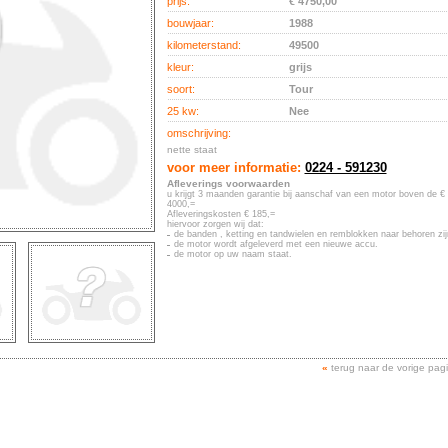
prijs:
€ 4750,00
bouwjaar:
1988
kilometerstand:
49500
kleur:
grijs
soort:
Tour
25 kw:
Nee
omschrijving:
nette staat
voor meer informatie:
0224 - 591230
Afleverings voorwaarden
u krijgt 3 maanden garantie bij aanschaf van een motor boven de €
4000,=
Afleveringskosten € 185,=
hiervoor zorgen wij dat:
de banden , ketting en tandwielen en remblokken naar behoren zij
de motor wordt afgeleverd met een nieuwe accu.
de motor op uw naam staat.
«
terug naar de vorige pag