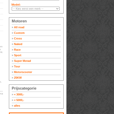
Model:
Motoren
»
All road
»
Custom
»
Cross
»
Naked
en
s
»
Race
mt.
»
Sport
»
Super Motad
»
Tour
»
Motorscooter
»
25KW
n.
Prijscategorie
ina
»
< 3000,-
»
< 5000,-
»
alles