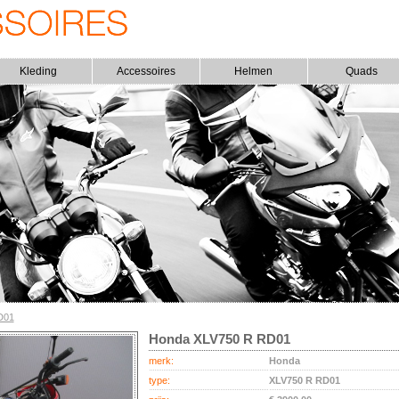
Kleding
Accessoires
Helmen
Quads
D01
Honda XLV750 R RD01
merk:
Honda
type:
XLV750 R RD01