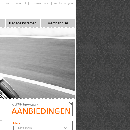
home
|
contact
|
voorwaarden
|
aanbiedingen
Bagagesystemen
Merchandise
Merk: