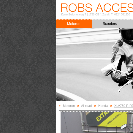
Korte Belkmerweg 7
|
1756 CB 't Zand
|
T: 0224 591230
Motoren
Scooters
»
Motoren
»
All road
»
Honda
»
XLV750 R R