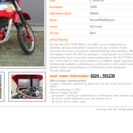
prijs:
€ 3900,00
bouwjaar:
1985
kilometerstand:
34000
kleur:
Rood/Wit/Blauw
soort:
All road
25 kw:
Nee
omschrijving:
De Honda XLV750R RD01 uit 1985 is een zeldzame en
geliefde all-road klassieker, bekend om zijn unieke V-twin,
robuuste bouw en iconische rood/wit/blauwe kleurstelling. Dit
exemplaar heeft 34.000 km gelopen, loopt goed, en vormt e
uitstekende basis voor een restauratieproject. De XLV750R i
een motor die je nog maar zelden in complete staat tegenko
Dankzij zijn karakter, uitstraling en schaarste is dit model zeer
gewild onder verzamelaars en liefhebbers van klassieke
Honda-allroads.
voor meer informatie:
0224 - 591230
Afleverings voorwaarden
u krijgt 3 maanden garantie bij aanschaf van een motor boven de €
4000,=
Afleveringskosten € 185,=
hiervoor zorgen wij dat:
de banden , ketting en tandwielen en remblokken naar behoren zij
de motor wordt afgeleverd met een nieuwe accu.
de motor op uw naam staat.
«
terug naar de vorige pag