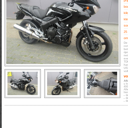
prij
bo
kil
kle
soo
25
oms
De 
com
bet
rij
net
exe
TDM
han
USB
vol
vo
Af
u k
400
Afl
hie
d
d
d