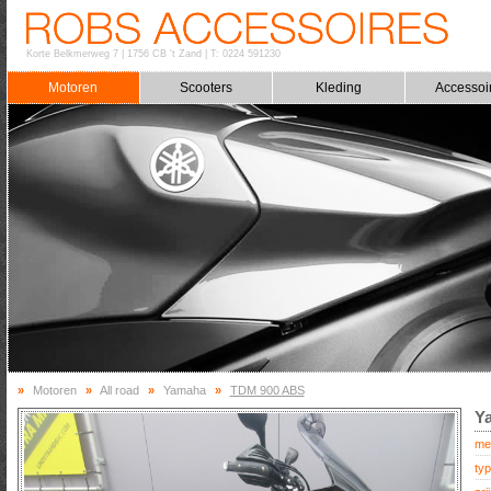
Korte Belkmerweg 7
|
1756 CB 't Zand
|
T: 0224 591230
Motoren
Scooters
Kleding
Accessoi
»
Motoren
»
All road
»
Yamaha
»
TDM 900 ABS
Y
me
typ