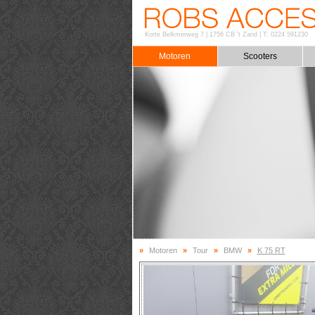
Korte Belkmerweg 7
|
1756 CB 't Zand
|
T: 0224 591230
Motoren
Scooters
»
Motoren
»
Tour
»
BMW
»
K 75 RT