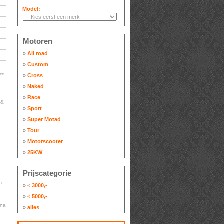
Model:
Motoren
»
All road
»
Custom
**
»
Cross
»
Naked
»
Race
 &
»
Sport
»
Super Motad
»
Tour
»
Motorscooter
»
25KW
Prijscategorie
n.
»
< 3000,-
»
< 5000,-
ina
»
alles