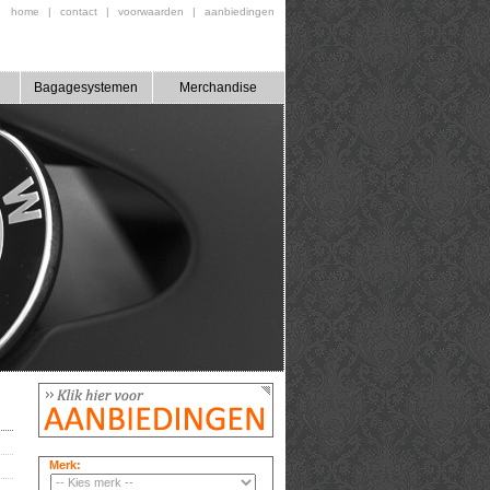
home
|
contact
|
voorwaarden
|
aanbiedingen
Bagagesystemen
Merchandise
Merk: