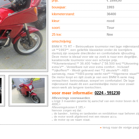
prijs:
€ 1899,00
bouwjaar:
1993
kilometerstand:
36400
kleur:
rood
soort:
Tour
25 kw:
Nee
omschrijving:
BMW K 75 RT – Betrouwbare tourmotor met lage mijlenstand
uit **1993**, een geliefde klassieker onder de toerrijders
dankzij zijn soepele driecilinder en comfortabele rijhouding.
Deze motor is ideaal voor wie op zoek is naar een degelijke,
karaktervolle tourmotor voor een scherpe prijs.
**Kilometerstand:** 36.400 *miles* (˜ 58.500 km) **Uitvoering
extra’s** - Verstelbare ruit voor extra comfort - Inclusief
**zijkoffers** - Wordt geleverd met **2 sleutels** - ABS
aanwezig, maar **ABS-pomp werkt niet** **Algemene staat**
De motor loopt en rijdt zoals je van een BMW K-serie mag
verwachten: betrouwbaar, soepel en comfortabel. De lage
mijlenstand maakt dit een aantrekkelijke motor voor zowel
woon-werk als langere toertochten.
voor meer informatie:
0224 - 591230
Afleverings voorwaarden
u krijgt 3 maanden garantie bij aanschaf van een motor boven de €
4000,=
Afleveringskosten € 185,=
hiervoor zorgen wij dat:
de banden , ketting en tandwielen en remblokken naar behoren zij
de motor wordt afgeleverd met een nieuwe accu.
de motor op uw naam staat.
«
terug naar de vorige pag