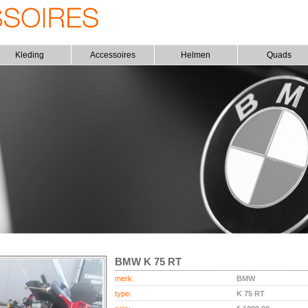
Kleding
Accessoires
Helmen
Quads
BMW K 75 RT
merk:
BMW
type:
K 75 RT