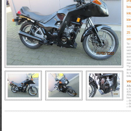
prij
bo
kil
kle
soo
25
oms
Te 
een
ver
mot
inm
dez
nie
**p
een
is 
bik
vo
Af
u k
400
Afl
hie
d
d
d