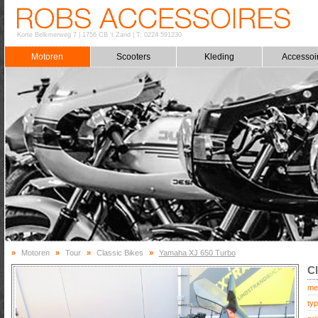
Korte Belkmerweg 7
|
1756 CB 't Zand
|
T: 0224 591230
Motoren
Scooters
Kleding
Accessoi
»
Motoren
»
Tour
»
Classic Bikes
»
Yamaha XJ 650 Turbo
Cl
me
typ