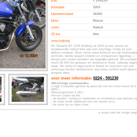
prijs:
€ 2995,00
bouwjaar:
2003
kilometerstand:
36400
kleur:
Blauw
soort:
Naked
25 kw:
Nee
omschrijving:
De Yamaha BT 1100 Bulldog uit 2003 is een stoere en
karaktervolle naked bike met een krachtige V-twin en een
tijdloos ontwerp. Deze motor staat bekend om zijn betrouwba
techniek, sterke koppel onderin en ontspannen rijgedrag —
ideaal voor zowel toerritten als dagelijks gebruik. Dit exempla
heeft 36.400 km gelopen en verkeert in nette, volledig origin
staat. De motor is uitgevoerd in blauw en voorzien van een
verhoogd donker windscherm, wat extra comfort biedt tijdens
langere ritten.
voor meer informatie:
0224 - 591230
Afleverings voorwaarden
u krijgt 3 maanden garantie bij aanschaf van een motor boven de €
4000,=
Afleveringskosten € 185,=
hiervoor zorgen wij dat:
de banden , ketting en tandwielen en remblokken naar behoren zij
de motor wordt afgeleverd met een nieuwe accu.
de motor op uw naam staat.
«
terug naar de vorige pag