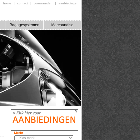
home
|
contact
|
voorwaarden
|
aanbiedingen
Bagagesystemen
Merchandise
Merk: