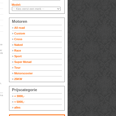
Model:
Motoren
»
All road
»
Custom
»
Cross
re
»
Naked
ar
»
Race
ele
»
Sport
»
Super Motad
»
Tour
»
Motorscooter
»
25KW
n.
Prijscategorie
ina
»
< 3000,-
»
< 5000,-
»
alles