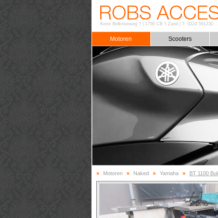
Korte Belkmerweg 7
|
1756 CB 't Zand
|
T: 0224 591230
Motoren
Scooters
»
Motoren
»
Naked
»
Yamaha
»
BT 1100 Bu