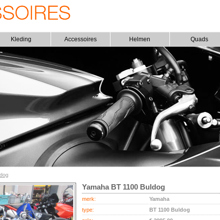
Kleding
Accessoires
Helmen
Quads
ldog
Yamaha BT 1100 Buldog
merk:
Yamaha
type:
BT 1100 Buldog