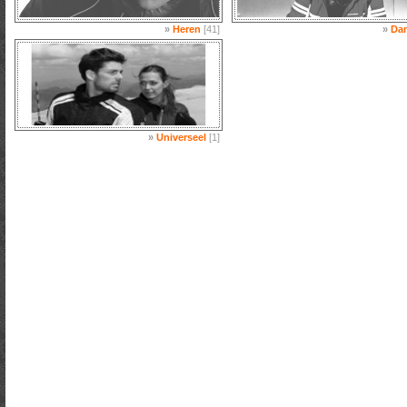
»
Heren
[41]
»
Da
»
Universeel
[1]