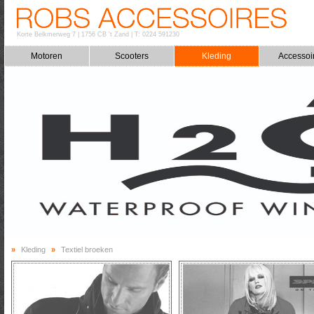
Korte Belkmerweg 7
|
1756 CB 't Zand
|
T: 0224 591230
Motoren
Scooters
Kleding
Accessoi
»
Kleding
»
Textiel broeken