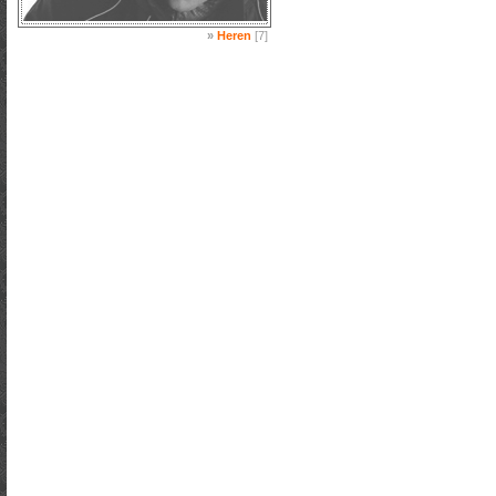
»
Heren
[7]