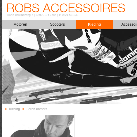
Korte Belkmerweg 7
|
1756 CB 't Zand
|
T: 0224 591230
Motoren
Scooters
Kleding
Accessoi
»
Kleding
»
Leren combi's