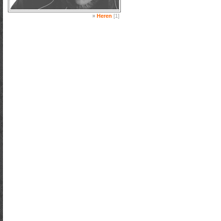
»
Heren
[1]