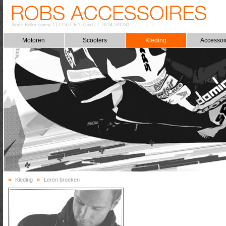
Korte Belkmerweg 7
|
1756 CB 't Zand
|
T: 0224 591230
Motoren
Scooters
Kleding
Accessoi
»
Kleding
»
Leren broeken