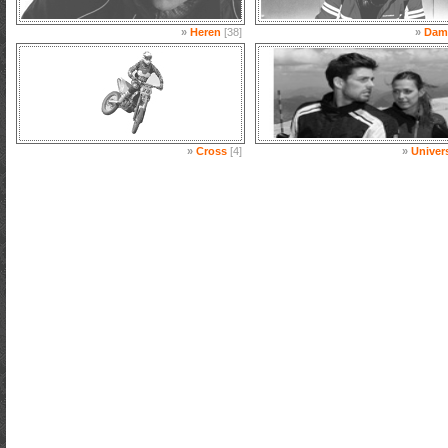
»
Heren
[38]
»
Dam
»
Cross
[4]
»
Univer