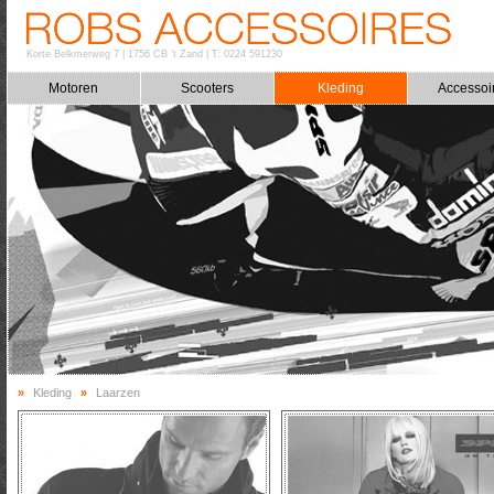
Korte Belkmerweg 7
|
1756 CB 't Zand
|
T: 0224 591230
Motoren
Scooters
Kleding
Accessoi
»
Kleding
»
Laarzen