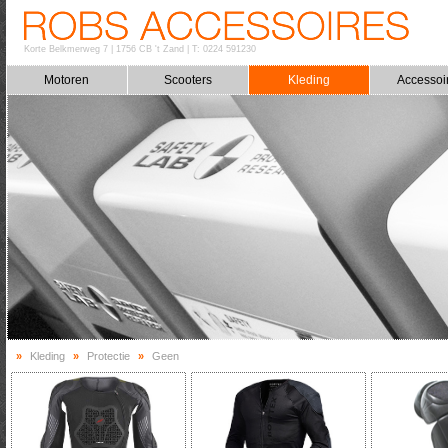
Korte Belkmerweg 7
|
1756 CB 't Zand
|
T: 0224 591230
Motoren
Scooters
Kleding
Accessoi
»
Kleding
»
Protectie
»
Geen