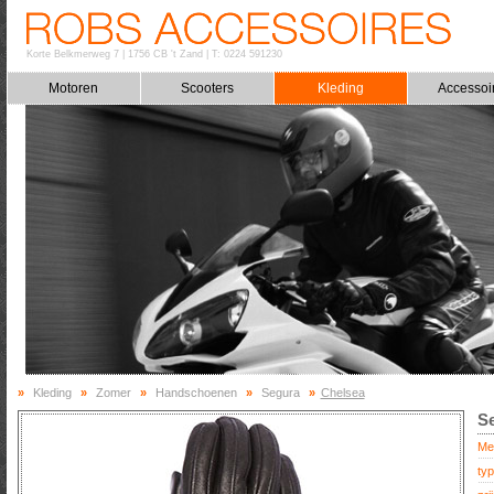
Korte Belkmerweg 7
|
1756 CB 't Zand
|
T: 0224 591230
Motoren
Scooters
Kleding
Accessoi
»
Kleding
»
Zomer
»
Handschoenen
»
Segura
»
Chelsea
S
Me
typ