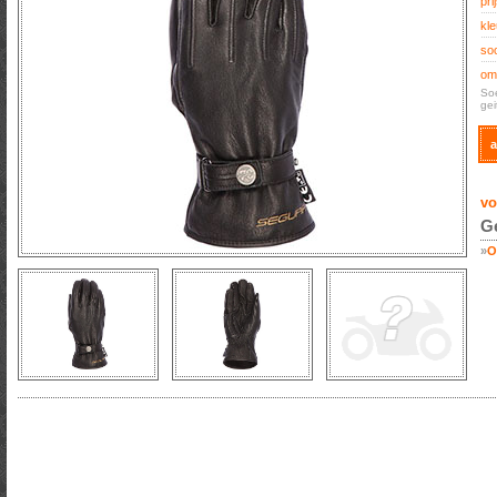
prij
kle
soo
oms
So
gei
a
vo
Ge
»
O