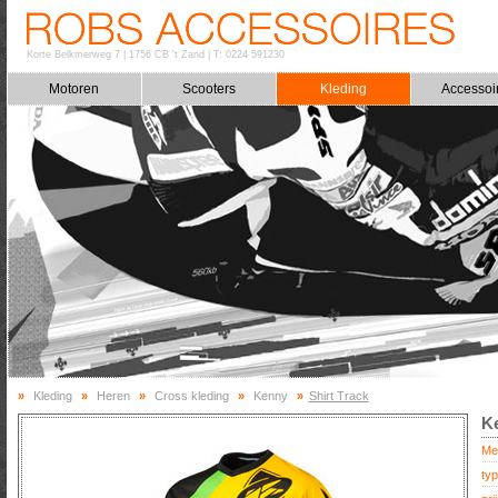
Korte Belkmerweg 7
|
1756 CB 't Zand
|
T: 0224 591230
Motoren
Scooters
Kleding
Accessoi
»
Kleding
»
Heren
»
Cross kleding
»
Kenny
»
Shirt Track
Ke
Me
typ