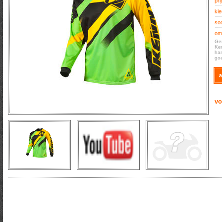
prij
kle
soo
oms
Gem
Ken
han
goe
a
vo