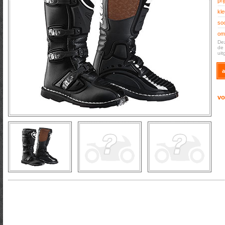
prij
kle
soo
oms
Dez
de 
uit
a
vo