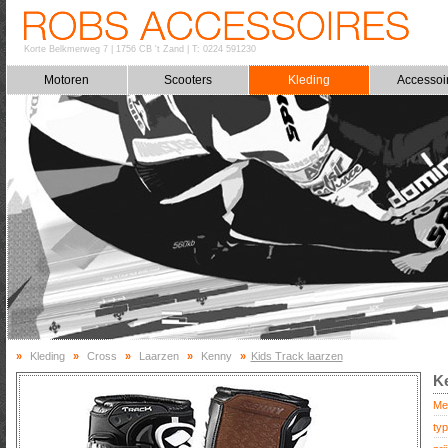
Korte Belkmerweg 7
|
1756 CB 't Zand
|
T: 0224 591230
Motoren
Scooters
Kleding
Accessoi
»
Kleding
»
Cross
»
Laarzen
»
Kenny
»
Kids Track laarzen
Ke
Me
typ