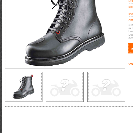
prij
kle
soo
oms
Ste
in 
bes
Leu
ach
a
vo