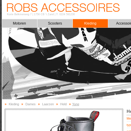
Korte Belkmerweg 7
|
1756 CB 't Zand
|
T: 0224 591230
Motoren
Scooters
Kleding
Accessoi
»
Kleding
»
Dames
»
Laarzen
»
Held
»
Yune
H
Me
typ