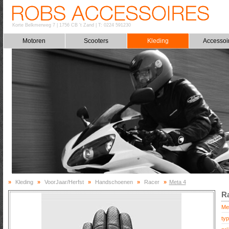
Korte Belkmerweg 7
|
1756 CB 't Zand
|
T: 0224 591230
Motoren
Scooters
Kleding
Accessoi
»
Kleding
»
VoorJaar/Herfst
»
Handschoenen
»
Racer
»
Meta 4
Ra
Me
typ