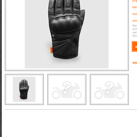
prij
kle
soo
oms
Gei
sch
van
Go
a
vo