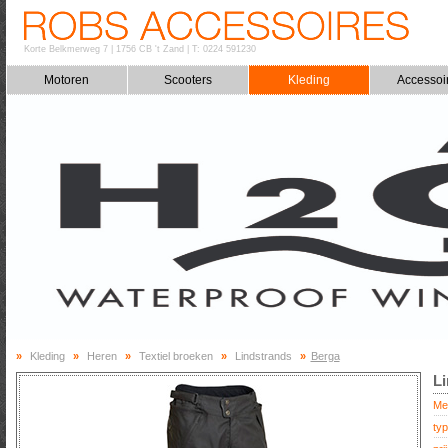
Korte Belkmerweg 7
|
1756 CB 't Zand
|
T: 0224 591230
Motoren
Scooters
Kleding
Accessoi
»
Kleding
»
Heren
»
Textiel broeken
»
Lindstrands
»
Berga
Li
Me
typ