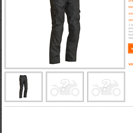
prij
kle
soo
oms
2 l
pro
een
kni
rit
a
vo