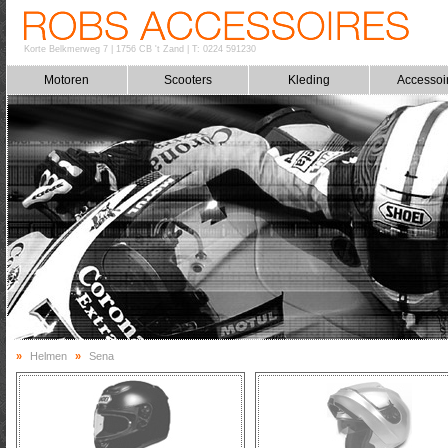
Korte Belkmerweg 7
|
1756 CB 't Zand
|
T: 0224 591230
Motoren
Scooters
Kleding
Accessoi
»
Helmen
»
Sena