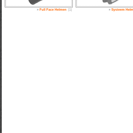
»
Full Face Helmen
[1]
»
Systeem Hel