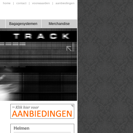
home
|
contact
|
voorwaarden
|
aanbiedingen
Bagagesystemen
Merchandise
Helmen