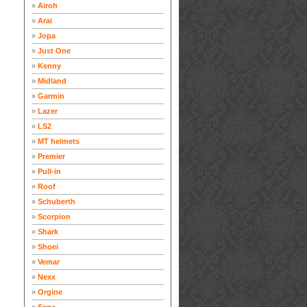
»
Airoh
»
Arai
»
Jopa
»
Just One
»
Kenny
»
Midland
»
Garmin
»
Lazer
»
LS2
»
MT helmets
»
Premier
»
Pull-in
»
Roof
»
Schuberth
»
Scorpion
»
Shark
»
Shoei
»
Vemar
»
Nexx
»
Orgine