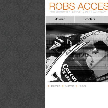
Korte Belkmerweg 7
|
1756 CB 't Zand
|
T: 0224 591230
Motoren
Scooters
»
Helmen
»
Garmin
»
< 200