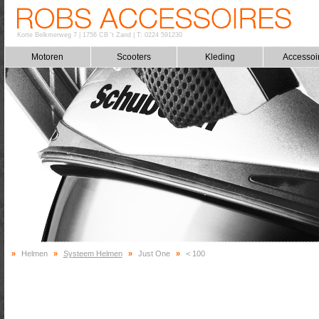
Korte Belkmerweg 7
|
1756 CB 't Zand
|
T: 0224 591230
Motoren
Scooters
Kleding
Accessoi
»
Helmen
»
Systeem Helmen
»
Just One
»
< 100