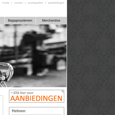
home
|
contact
|
voorwaarden
|
aanbiedingen
Bagagesystemen
Merchandise
Helmen