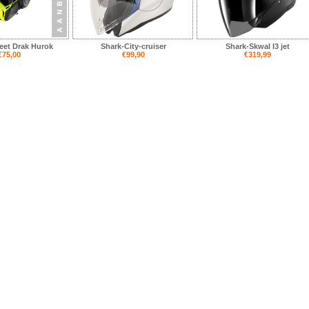
eet Drak Hurok
Shark-City-cruiser
Shark-Skwal I3 jet
€75,00
€99,90
€319,99