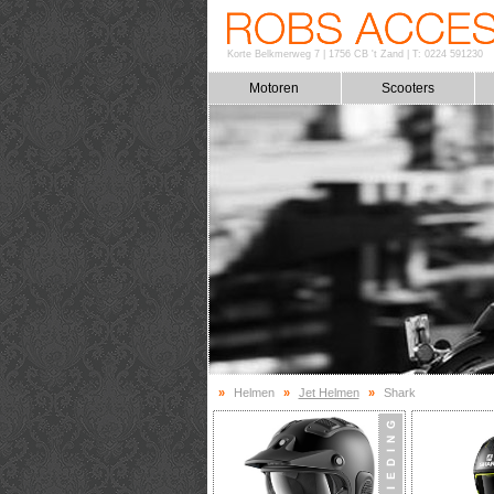
Korte Belkmerweg 7
|
1756 CB 't Zand
|
T: 0224 591230
Motoren
Scooters
»
Helmen
»
Jet Helmen
»
Shark