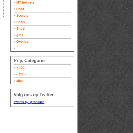
»
MT helmets
»
Roof
»
Scorpion
»
Shark
»
Shoei
»
gms
»
Overige
»
Prijs Categorie
»
< 100,-
»
< 200,-
»
alles
Volg ons op Twitter
Tweets by @robsacc