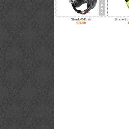
Shark-X-Drak
Shark-Str
€75,00