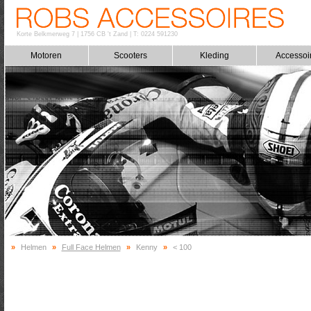
Korte Belkmerweg 7
|
1756 CB 't Zand
|
T: 0224 591230
Motoren
Scooters
Kleding
Accessoi
»
Helmen
»
Full Face Helmen
»
Kenny
»
< 100