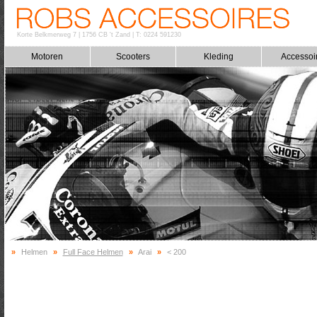
Korte Belkmerweg 7
|
1756 CB 't Zand
|
T: 0224 591230
Motoren
Scooters
Kleding
Accessoi
»
Helmen
»
Full Face Helmen
»
Arai
»
< 200