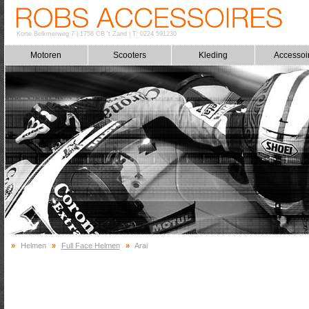
Korte Belkmerweg 7
|
1756 CB 't Zand
|
T: 0224 591230
Motoren
Scooters
Kleding
Accessoi
»
Helmen
»
Full Face Helmen
»
Arai