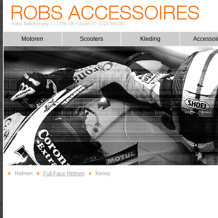
Korte Belkmerweg 7
|
1756 CB 't Zand
|
T: 0224 591230
Motoren
Scooters
Kleding
Accessoi
»
Helmen
»
Full Face Helmen
»
Kenny