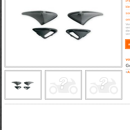
prij
kle
soo
oms
Ven
ver
die
ver
a
vo
Ge
»
A