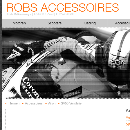
Korte Belkmerweg 7
|
1756 CB 't Zand
|
T: 0224 591230
Motoren
Scooters
Kleding
Accessoi
»
Helmen
»
Accessoires
»
Airoh
»
SV55 Ventilatie
Ai
Me
typ