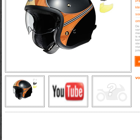
prij
kle
soo
oms
De 
van
mat
is 
kom
ste
niv
jui
a
vo