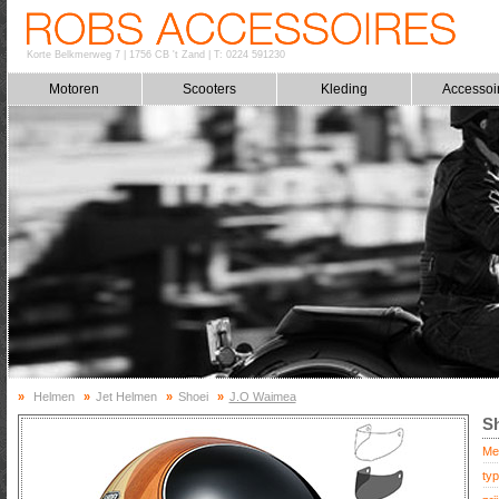
Korte Belkmerweg 7
|
1756 CB 't Zand
|
T: 0224 591230
Motoren
Scooters
Kleding
Accessoi
»
Helmen
»
Jet Helmen
»
Shoei
»
J.O Waimea
S
Me
typ