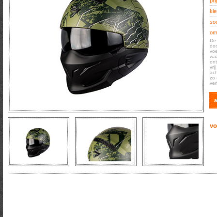
prij
kle
soo
oms
De 
doo
voe
waa
ont
vri
ach
zo 
ver
a
vo