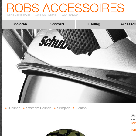
Korte Belkmerweg 7
|
1756 CB 't Zand
|
T: 0224 591230
Motoren
Scooters
Kleding
Accessoi
»
Helmen
»
Systeem Helmen
»
Scorpion
»
Combat
S
Me
typ