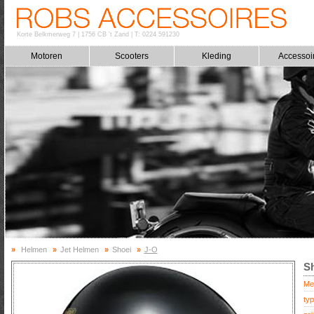
Korte Belkmerweg 7
|
1756 CB 't Zand
|
T: 0224 591230
Motoren
Scooters
Kleding
Accessoi
»
Helmen
»
Jet Helmen
»
Shoei
»
J-O
Sh
Me
typ