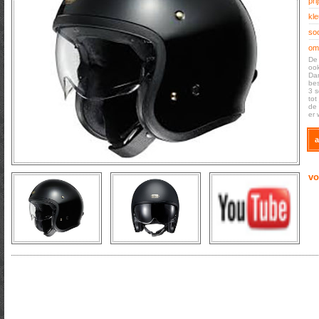
prij
kle
soo
oms
De 
ook
Dan
bes
3 s
tot
de 
er 
a
vo