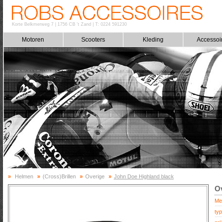
Korte Belkmerweg 7
|
1756 CB 't Zand
|
T: 0224 591230
Motoren
Scooters
Kleding
Accessoi
»
Helmen
»
(Cross)Brillen
»
Overige
»
John Doe Highland black
Ov
Me
typ