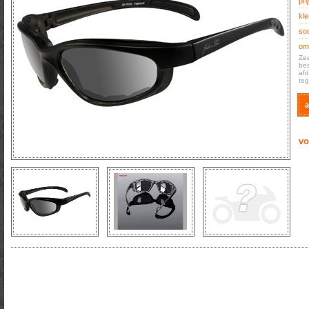
prij
kle
soo
oms
Zee
bes
afd
teg
a
vo