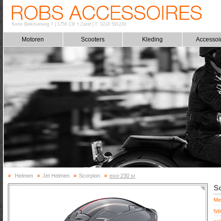
Korte Belkmerweg 7
|
1756 CB 't Zand
|
T: 0224 591230
Motoren
Scooters
Kleding
Accessoi
»
Helmen
»
Jet Helmen
»
Scorpion
»
exo-230 sr
Sc
Me
typ