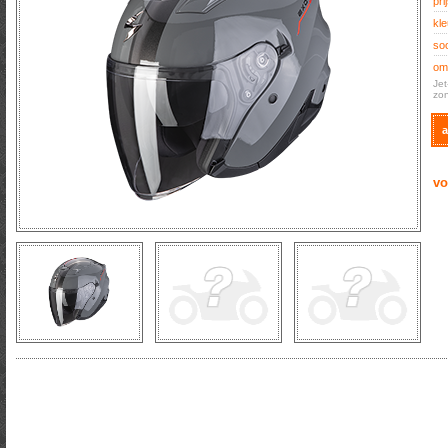
prij
kle
soo
oms
Jet
zon
a
vo