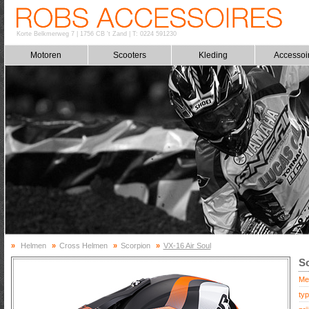
Korte Belkmerweg 7
|
1756 CB 't Zand
|
T: 0224 591230
Motoren
Scooters
Kleding
Accessoi
»
Helmen
»
Cross Helmen
»
Scorpion
»
VX-16 Air Soul
Sc
Me
typ