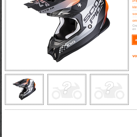
prij
kle
soo
oms
Cro
en 
a
vo