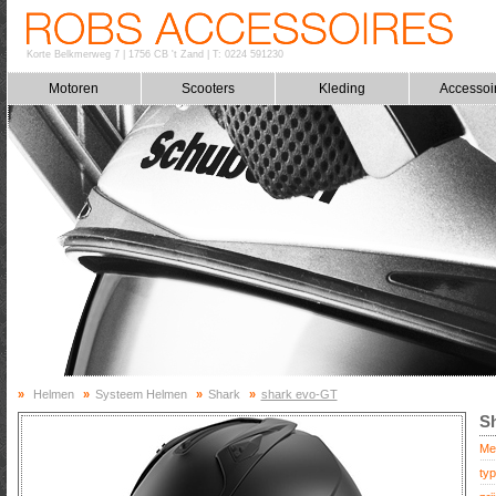
Korte Belkmerweg 7
|
1756 CB 't Zand
|
T: 0224 591230
Motoren
Scooters
Kleding
Accessoi
»
Helmen
»
Systeem Helmen
»
Shark
»
shark evo-GT
Sh
Me
typ