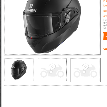
prij
kle
soo
oms
Hel
geh
geb
Sne
a
vo