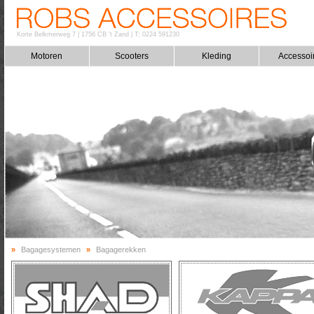
Korte Belkmerweg 7
|
1756 CB 't Zand
|
T: 0224 591230
Motoren
Scooters
Kleding
Accessoi
»
Bagagesystemen
»
Bagagerekken