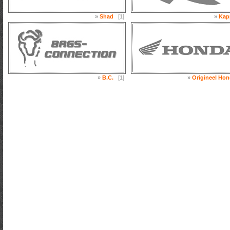
»
Shad
[1]
»
Kap
»
B.C.
[1]
»
Origineel Hon